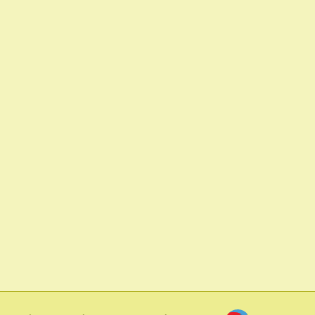
JouwWeb