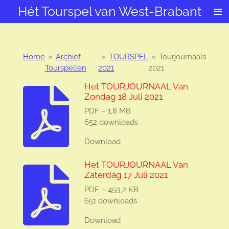
Hét Tourspel van West-Brabant
Ga
direct
naar
de
hoofdinhoud
Home
»
Archief
»
TOURSPEL
»
Tourjournaals
Tourspellen
2021
2021
Het TOURJOURNAAL Van
Zondag 18 Juli 2021
PDF – 1,8 MB
652 downloads
Download
Het TOURJOURNAAL Van
Zaterdag 17 Juli 2021
PDF – 459,2 KB
651 downloads
Download