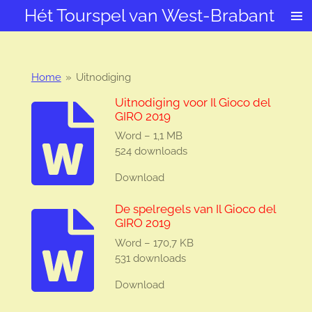
Hét Tourspel van West-Brabant
Ga
direct
naar
de
hoofdinhoud
Home
»
Uitnodiging
Uitnodiging voor Il Gioco del
GIRO 2019
Word – 1,1 MB
524 downloads
Download
De spelregels van Il Gioco del
GIRO 2019
Word – 170,7 KB
531 downloads
Download